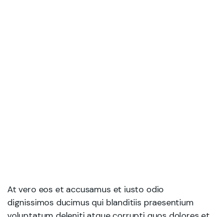
At vero eos et accusamus et iusto odio
dignissimos ducimus qui blanditiis praesentium
voluptatum deleniti atque corrupti quos dolores et