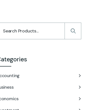
ategories
ccounting
usiness
conomics