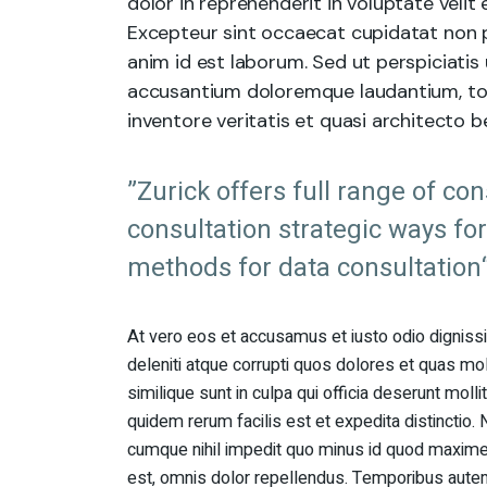
dolor in reprehenderit in voluptate velit 
Excepteur sint occaecat cupidatat non pr
anim id est laborum. Sed ut perspiciatis
accusantium doloremque laudantium, tot
inventore veritatis et quasi architecto b
”Zurick offers full range of co
consultation strategic ways fo
methods for data consultation
At vero eos et accusamus et iusto odio digniss
deleniti atque corrupti quos dolores et quas mol
similique sunt in culpa qui officia deserunt moll
quidem rerum facilis est et expedita distinctio.
cumque nihil impedit quo minus id quod maxim
est, omnis dolor repellendus. Temporibus autem