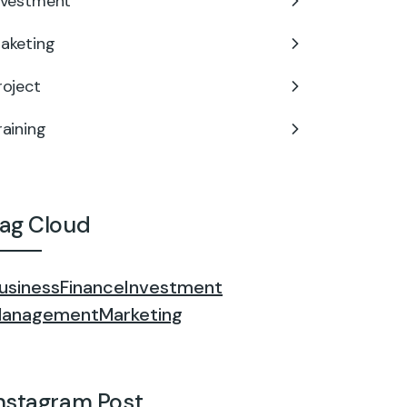
nvestment
aketing
roject
raining
ag Cloud
usiness
Finance
Investment
anagement
Marketing
nstagram Post