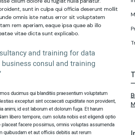
I
esse cillum dolore eu fugiat nulla pariatur.
oident, sunt in culpa qui officia deserunt mollit
M
 unde omnis iste natus error sit voluptatem
am rem aperiam, eaque ipsa quae ab illo
P
eatae vitae dicta sunt explicabo.
T
nsultancy and training for data
r business consul and training
“
T
imos ducimus qui blanditiis praesentium voluptatum
B
estias excepturi sint occaecati cupiditate non provident,
M
itia animi, id est laborum et dolorum fuga. Et harum
 Nam libero tempore, cum soluta nobis est eligendi optio
e placeat facere possimus, omnis voluptas assumenda
I
 quibusdam et aut officiis debitis aut rerum