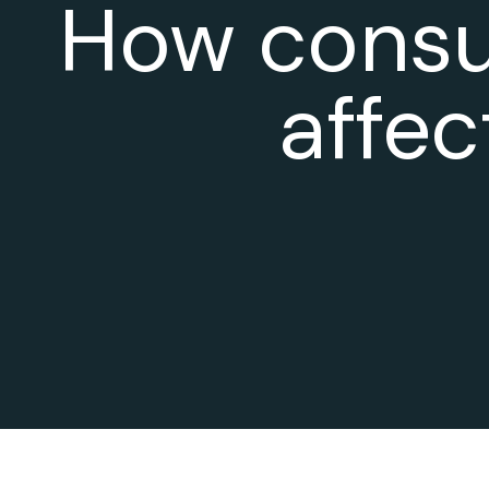
How consul
affec