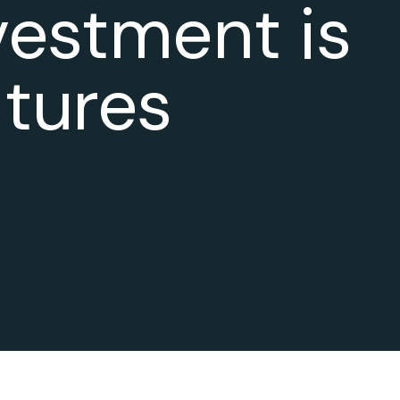
vestment is
ntures