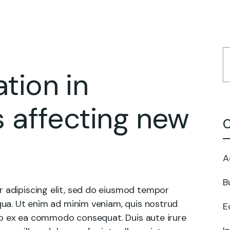
tion in
s affecting new
C
A
B
 adipiscing elit, sed do eiusmod tempor
qua. Ut enim ad minim veniam, quis nostrud
E
quip ex ea commodo consequat. Duis aute irure