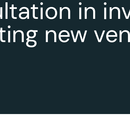
tation in in
ting new ve